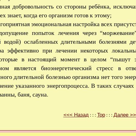
лная добровольность со стороны ребёнка, исключ
ех знает, когда его организм готов к этому;
агоприятная эмоциональная настройка всех присут
едопущение попыток лечения через “моржевание
й водой) ослабленных длительными болезнями де
ра эффективно при лечении некоторых локальны
которые в настоящий момент в целом “пышут 
мом является биоэнергетический стресс в от
ного длительной болезнью организма нет того эне
ение указанного энергопроцесса. В таких случаях
ванны, баня, сауна.
<<< Назад
Top
Далее >
: : :
: : :