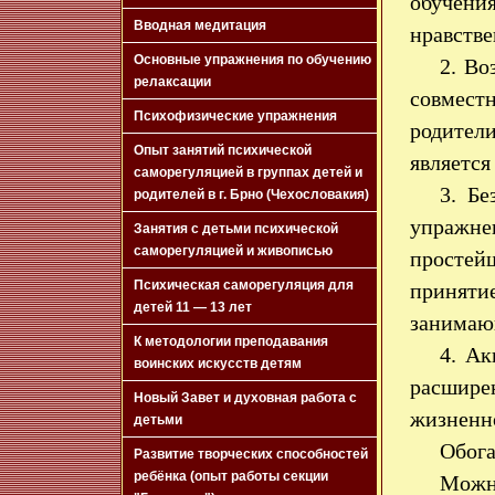
обучен
Вводная медитация
нравстве
Основные упражнения по обучению
2. Во
релаксации
совместн
Психофизические упражнения
родител
Опыт занятий психической
является
саморегуляцией в группах детей и
3. Бе
родителей в г. Брно (Чехословакия)
упражне
Занятия с детьми психической
саморегуляцией и живописью
простей
Психическая саморегуляция для
приняти
детей 11 — 13 лет
занимающ
К методологии преподавания
4. Ак
воинских искусств детям
расшире
Новый Завет и духовная работа с
жизненно
детьми
Обога
Развитие творческих способностей
ребёнка (опыт работы секции
Можн