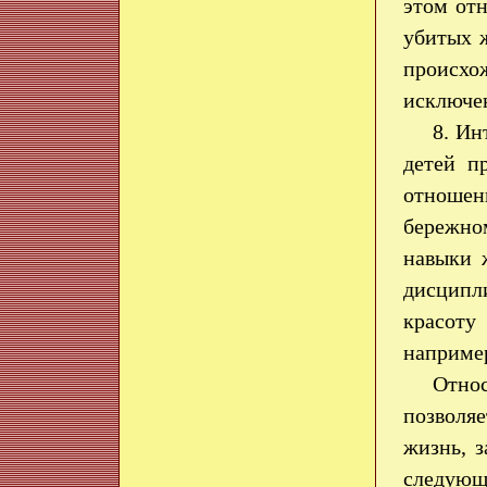
этом отн
убитых 
происхо
исключе
8. Ин
детей п
отношен
бережно
навыки 
дисципли
красоту
например
Отно
позволя
жизнь, з
следующ