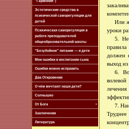
"Гармония")
закалив
Эстетические средства в
компетен
психической саморегуляции для
Или ж
детей
уроки р
Психическая саморегуляция в
работе преподавателей
5. Не
общеобразовательной школы
правила
"Безубойное" питание — и дети
должен 
Мои ошибки в воспитании сына
выход из
Ошибки можно исправить
6. В
Два Откровения
волевой
О чём мечтают наши дети?
лечения
Солнышко
эффекти
7. На
От Бога
Труднее
Заключение
концент
Литература