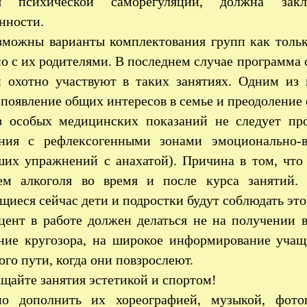
ия психической саморегуляции, должна зак
нности.
зможны варианты комплектования групп как только
о с их родителями. В последнем случае программа 
и охотно участвуют в таких занятиях. Одним из 
 появление общих интересов в семье и преодоление
з особых медицинских показаний не следует пр
ния с рефлексогенными зонами эмоционально-
ших упражнений с анахатой). Причина в том, что
ем алкоголя во время и после курса занятий. 
иеся сейчас дети и подростки будут соблюдать это
цент в работе должен делаться не на получении в
ние кругозора, на широкое информирование учащ
го пути, когда они повзрослеют.
щайте занятия эстетикой и спортом!
о дополнить их хореографией, музыкой, фотог