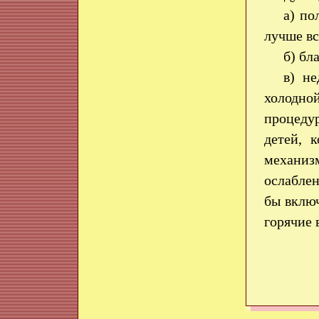
а) по
лучше вс
б) бл
в) н
холодно
процеду
детей, 
механиз
ослаблен
бы включ
горячие 