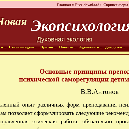
Главная ::
Free download ::
Скринсейверы 
Экопсихологи
Новая
Духовная экология
и ::
Стихи — аудио ::
Притчи ::
Повести ::
Аудиокниги ::
Для детей ::
Основные принципы препо
психической саморегуляции детям
В.В.Антонов
пленный опыт различных форм преподавания пси
кам позволяет сформулировать следующие рекоменд
правленная этическая работа, обязательно про