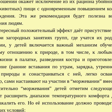
ошении окажет исключение из их рациона убойной 
животных) пищи с одновременным повышением кол
ждения. Эта же рекомендация будет полезна 
ния людям.
тересный положительный эффект даёт присутствие 
ри загородных занятиях групп, где учатся их ро
ии, у детей включается важный механизм обуч
му отношению к природе, в том числе, к любым
жизни в палатке, разведения костра и приготовл
не (ранние вставания по утрам, зарядка, утренне
 природы и сонастраиваться с ней, легко осва
, сами настаивают на участии в “моржевании” вмес
сительно “моржевания” детей отметим следующе
ет расширить диапазон температурного комфорта 
акалить его. Но её использование должно проводи
их условий: