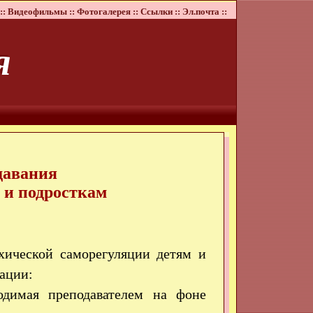
::
Видеофильмы ::
Фотогалерея ::
Ссылки ::
Эл.почта ::
я
давания
 и подросткам
хической саморегуляции детям и
ации:
водимая преподавателем на фоне