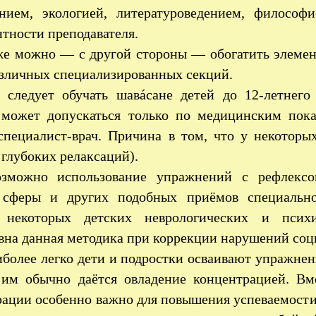
анием, экологией, литературоведением, филосо
тности преподавателя.
е можно — с другой стороны — обогатить элемен
азличных специализированных секций.
 следует обучать шавáсане детей до 12-летнего
 может допускаться только по медицинским пока
специалист-врач. Причина в том, что у некоторы
 глубоких релаксаций).
озможно использование упражнений с рефлексо
 сферы и других подобных приёмов специальн
 некоторых детских неврологических и психи
вна данная методика при коррекции нарушений соц
иболее легко дети и подростки осваивают упражне
 им обычно даётся овладение концентрацией. Вм
рации особенно важно для повышения успеваемости