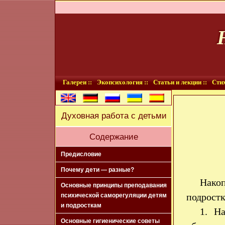
Галереи ::
Экопсихология ::
Статьи и лекции ::
Стих
Духовная работа с детьми
Содержание
Предисловие
Почему дети — разные?
Нако
Основные принципы преподавания
подрост
психической саморегуляции детям
и подросткам
1. На
Основные гигиенические советы