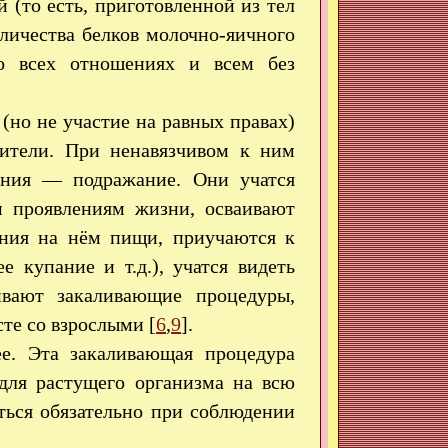
(то есть, приготовленной из тел
ичества белков молочно-яичного
во всех отношениях и всем без
(но не участие на равных правах)
дители. При ненавязчивом к ним
ения — подражание. Они учатся
 проявлениям жизни, осваивают
ения на нём пищи, приучаются к
е купание и т.д.), учатся видеть
ивают закаливающие процедуры,
те со взрослыми [
6
,
9
].
е. Эта закаливающая процедура
для растущего организма на всю
ться обязательно при соблюдении