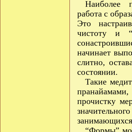
Наиболее п
работа с образ
Это настраи
чистоту и “
сонастроившис
начинает выпо
слитно, оста
состоянии.
Такие медит
пранайамами,
прочистку ме
значительно
занимающихся
“Формы” мог