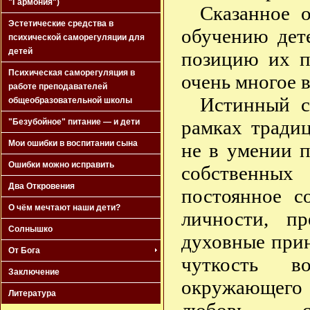
"Гармония")
Сказанное 
Эстетические средства в
обучению дет
психической саморегуляции для
детей
позицию их п
Психическая саморегуляция в
очень многое 
работе преподавателей
Истинный с
общеобразовательной школы
рамках тради
"Безубойное" питание — и дети
Мои ошибки в воспитании сына
не в умении п
Ошибки можно исправить
собственных
Два Откровения
постоянное с
О чём мечтают наши дети?
личности, п
Солнышко
духовные прин
От Бога
чуткость в
Заключение
окружающего
Литература