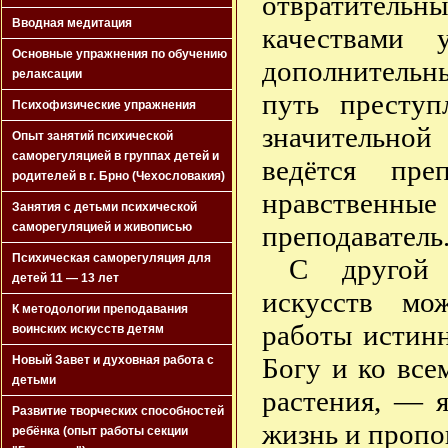
отвратительн
Вводная медитация
качествами 
Основные упражнения по обучению
дополнительн
релаксации
путь преступ
Психофизические упражнения
значительной
Опыт занятий психической
саморегуляцией в группах детей и
ведётся пре
родителей в г. Брно (Чехословакия)
нравственн
Занятия с детьми психической
преподаватель
саморегуляцией и живописью
Психическая саморегуляция для
С другой 
детей 11 — 13 лет
искусств мо
К методологии преподавания
работы истин
воинских искусств детям
Богу и ко все
Новый Завет и духовная работа с
детьми
растения, — 
Развитие творческих способностей
жизнь и пропо
ребёнка (опыт работы секции