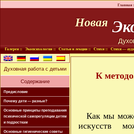
Главная :
Эко
Новая
Духо
Галереи ::
Экопсихология ::
Статьи и лекции ::
Стихи ::
Стихи — ауди
Духовная работа с детьми
К методо
Содержание
Предисловие
Почему дети — разные?
Основные принципы преподавания
Как мы може
психической саморегуляции детям
и подросткам
искусств мо
Основные гигиенические советы