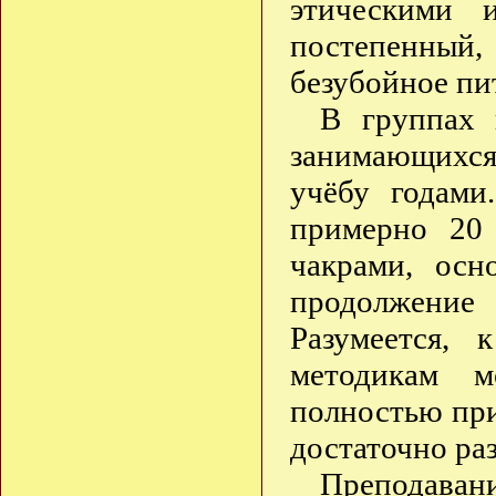
этическими 
постепенный,
безубойное пи
В группах 
занимающихс
учёбу годам
примерно 20
чакрами, ос
продолжени
Разумеется,
методикам м
полностью пр
достаточно ра
Преподава