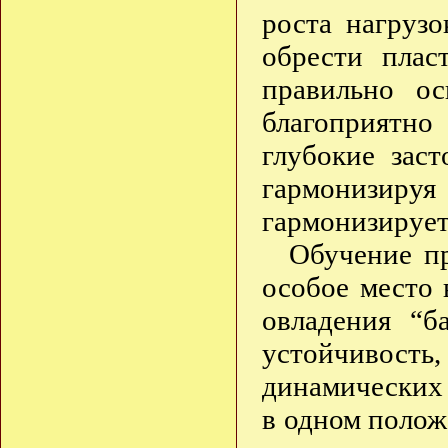
роста нагрузо
обрести плас
правильно ос
благоприятно
глубокие зас
гармонизир
гармонизирует
Обучение п
особое место 
овладения “б
устойчиво
динамических 
в одном полож