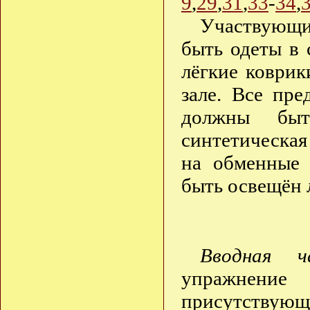
9
,
29
,
31
,
33
-
34
,
Участвующие
быть одеты в
лёгкие коврик
зале. Все пр
должны быт
синтетическая
на обменные 
быть освещён
Вводная ч
упражнение 
присутствующ