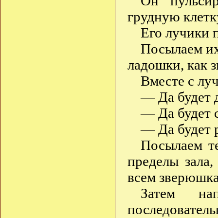
Он пульсир
грудную клетку
Его лучики п
Посылаем их
ладошки, как з
Вместе с лу
— Да будет 
— Да будет 
— Да будет 
Посылаем те
пределы зала
всем зверюшка
Затем нап
последователь