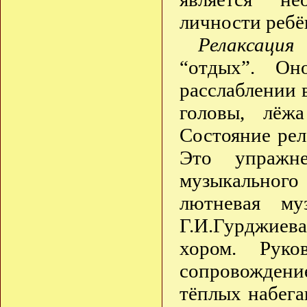
личности ребё
Релаксация
п
“отдых”. Он
расслаблении 
головы, лёж
Состояние рел
Это упражн
музыкальног
лютневая му
Г.И.Гурджиева
хором. Руко
сопровождение
тёплых набега