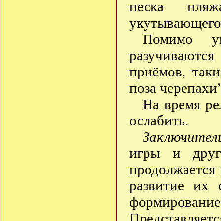
песка пляж
укутывающего т
Помимо уп
разучиваютс
приёмов, таки
поза черепахи”
На время ре
ослабить.
Заключител
игры и друг
продолжается 
развитие их 
формирован
Представля