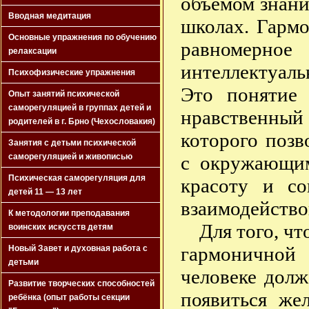
объёмом знани
Вводная медитация
школах. Гармо
Основные упражнения по обучению
равномер
релаксации
интеллектуаль
Психофизические упражнения
Это понятие 
Опыт занятий психической
саморегуляцией в группах детей и
нравственны
родителей в г. Брно (Чехословакия)
которого позв
Занятия с детьми психической
с окружающим
саморегуляцией и живописью
Психическая саморегуляция для
красоту и с
детей 11 — 13 лет
взаимодейство
К методологии преподавания
Для того, ч
воинских искусств детям
гармоничной
Новый Завет и духовная работа с
детьми
человеке долж
Развитие творческих способностей
появиться же
ребёнка (опыт работы секции