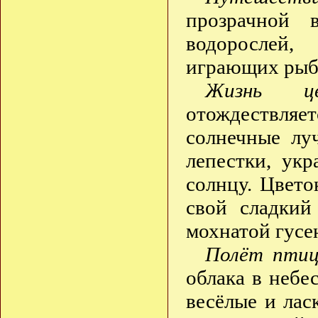
прозрачной 
водорослей,
играющих рыбо
Жизнь цв
отождествляе
солнечные лу
лепестки, ук
солнцу. Цвето
свой сладкий
мохнатой гусе
Полёт птиц
облака в небе
весёлые и лас