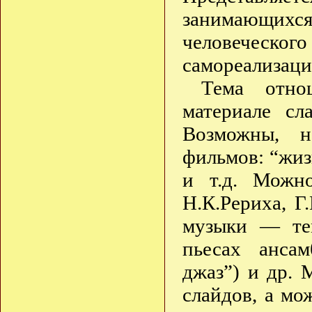
занимающи
человеческог
самореализаци
Тема отно
материале сл
Возможны, н
фильмов: “жизн
и т.д. Можно
Н.К.Рериха, Г
музыки — те
пьесах ансам
джаз”) и др.
слайдов, а мо