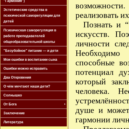
"Гармония")
возможности
Эстетические средства в
реализовать и
психической саморегуляции для
детей
Познать и “
Психическая саморегуляция в
искусств. По
работе преподавателей
личности сле
общеобразовательной школы
Необходимо 
"Безубойное" питание — и дети
Мои ошибки в воспитании сына
способные во
Ошибки можно исправить
потенциал ду
Два Откровения
который закл
О чём мечтают наши дети?
человека. Н
Солнышко
устремлённост
От Бога
душе и может
Заключение
гармонии личн
Литература