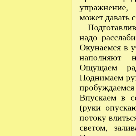
упражнение,
может давать 
Подготавли
надо расслаби
Окунаемся в у
наполняют н
Ощущаем рад
Поднимаем рук
пробуждаемс
Впускаем в с
(руки опуска
потоку влитьс
светом, зали