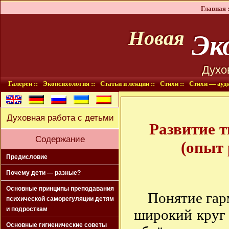
Главная :
Эко
Новая
Духо
Галереи ::
Экопсихология ::
Статьи и лекции ::
Стихи ::
Стихи — ауди
Духовная работа с детьми
Развитие т
Содержание
(опыт
Предисловие
Почему дети — разные?
Основные принципы преподавания
Понятие гар
психической саморегуляции детям
и подросткам
широкий круг 
Основные гигиенические советы