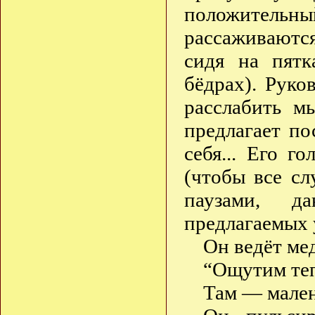
положител
рассаживаютс
сидя на пятк
бёдрах). Руко
расслабить м
предлагает п
себя... Его г
(чтобы все сл
паузами, д
предлагаемых
Он ведёт ме
“Ощутим теп
Там — мален