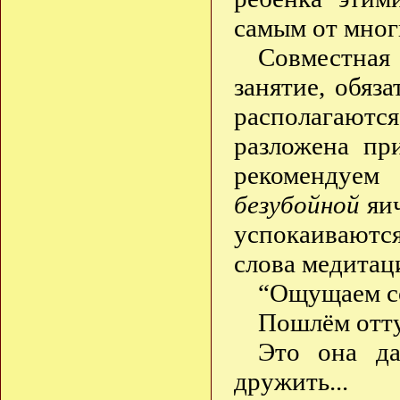
самым от мног
Совместная
занятие, обя
располагаютс
разложена пр
рекомендуе
безубойной
яич
успокаиваютс
слова медитац
“Ощущаем со
Пошлём отту
Это она да
дружить...