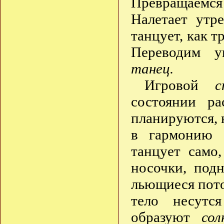
Превращаемся
Налетает утре
танцует, как т
Переводим 
танец.
Игровой
с
состоянии ра
планируются, 
в гармонию 
танцует само,
носочки, под
льющиеся поток
тело несут
образуют
сол