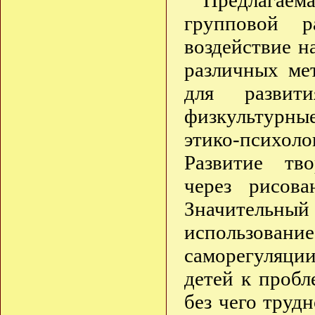
Предлагае
групповой р
воздействие 
различных ме
для развити
физкультурны
этико-психо
Развитие тво
через рисова
Значительны
использов
саморегуляции
детей к пробл
без чего труд