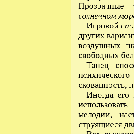
Прозрачные 
солнечном море
Игровой
сп
других вариан
воздушных ша
свободных бел
Танец спос
психическог
скованность, 
Иногда его
использоват
мелодии, на
струящиеся дв