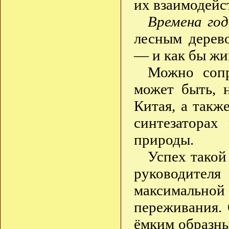
их взаимодейс
Времена год
лесным дерев
— и как бы жи
Можно сопр
может быть, 
Китая, а такж
синтезаторах
природы.
Успех такой
руководите
максимальн
переживания. 
ёмким образны