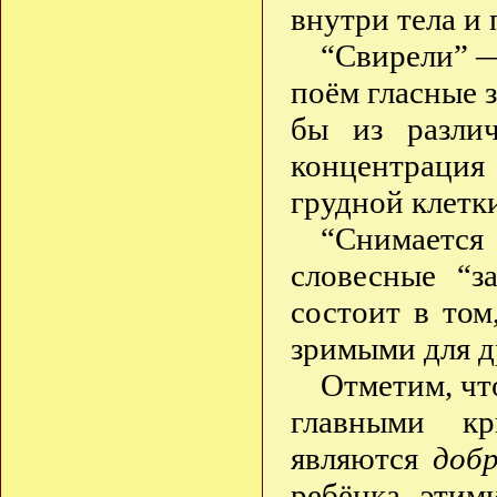
внутри тела и 
“Свирели” —
поём гласные з
бы из разли
концентрация
грудной клетки
“Снимается
словесные “з
состоит в том
зримыми для д
Отметим, что
главными кр
являются
доб
ребёнка этим