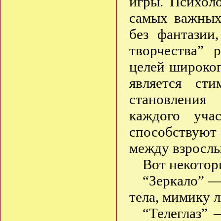
игры. Психоло
самых важных
без фантазии
творчества” 
целей широког
является ст
становления 
каждого уча
способствуют
между взрослы
Вот некотор
“Зеркало” —
тела, мимику 
“Телеглаз” 