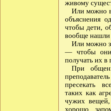
живому существ
Или можно в
объяснения о
чтобы дети, о
вообще нашли 
Или можно з
— чтобы они 
получать их в 
При общен
преподавател
пресекать вс
таких как агр
чужих вещей,
хорошо запо