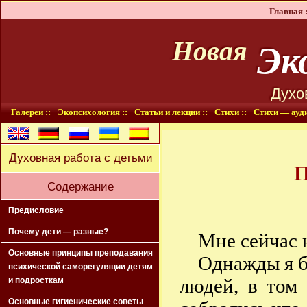
Главная :
Эко
Новая
Духо
Галереи ::
Экопсихология ::
Статьи и лекции ::
Стихи ::
Стихи — ауди
Духовная работа с детьми
П
Содержание
Предисловие
Почему дети — разные?
Мне сейчас 
Основные принципы преподавания
Однажды я б
психической саморегуляции детям
людей, в том 
и подросткам
Основные гигиенические советы