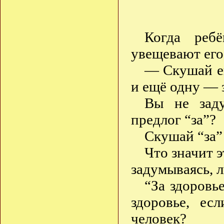
Когда ребё
увещевают его
— Скушай ещ
и ещё одну —
Вы не заду
предлог “за”?
Скушай “за”
Что значит э
задумываясь, 
“За здоровь
здоровье, ес
человек?