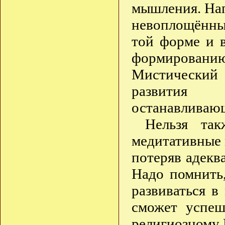
мышления. На
невоплощённы
той форме и в
формирован
Мистический 
развития 
останавливающ
Нельзя так
медитативные 
потеряв адекв
Надо помнить
развиваться в
сможет успеш
религиозному 