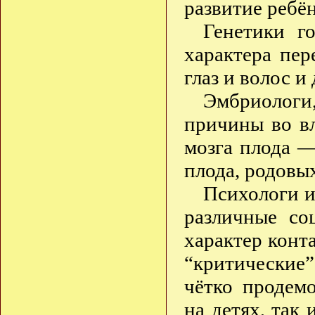
развитие ребён
Генетики г
характера пер
глаз и волос и
Эмбриологи
причины во в
мозга плода —
плода, родовых
Психологи и
различные со
характер конт
“критические” 
чётко продем
на детях, так