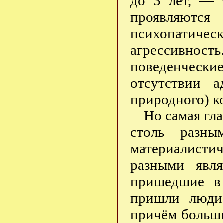
до 3 лет, — 
проявляют
психопатичес
агрессивнос
поведенческ
отсутствии а
природного) ко
Но самая гл
столь разны
материалистич
разными явл
пришедшие в 
пришли люди
причём больш