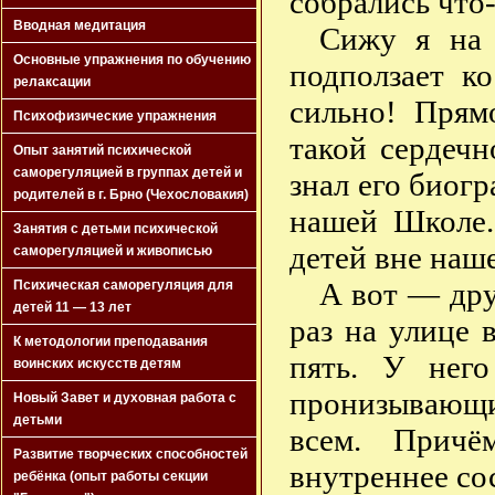
собрались что-
Вводная медитация
Сижу я на 
Основные упражнения по обучению
подползает к
релаксации
сильно! Прям
Психофизические упражнения
такой сердеч
Опыт занятий психической
саморегуляцией в группах детей и
знал его биогр
родителей в г. Брно (Чехословакия)
нашей Школе.
Занятия с детьми психической
детей вне наш
саморегуляцией и живописью
А вот — дру
Психическая саморегуляция для
детей 11 — 13 лет
раз на улице 
К методологии преподавания
пять. У нег
воинских искусств детям
пронизывающи
Новый Завет и духовная работа с
детьми
всем. Причё
Развитие творческих способностей
внутреннее со
ребёнка (опыт работы секции