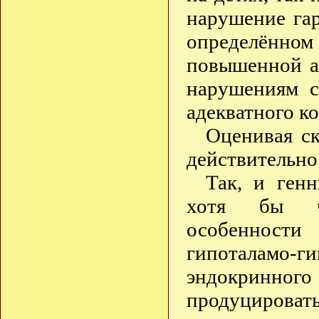
нарушение га
определённо
повышенной а
нарушениям с
адекватного ко
Оценивая ск
действительно
Так, и ген
хотя бы че
особенност
гипоталамо-ги
эндокринного 
продуциров