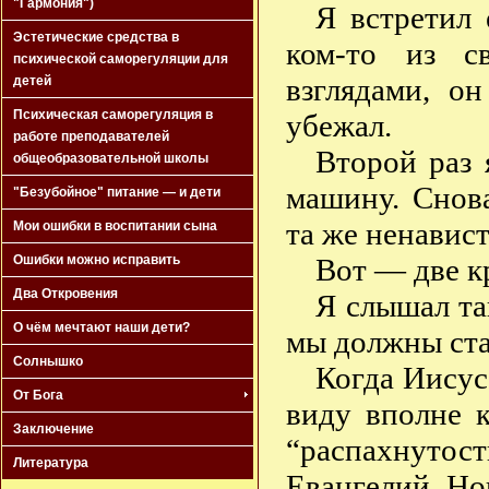
"Гармония")
Я встретил 
Эстетические средства в
ком-то из с
психической саморегуляции для
взглядами, о
детей
Психическая саморегуляция в
убежал.
работе преподавателей
Второй раз 
общеобразовательной школы
машину. Снов
"Безубойное" питание — и дети
та же ненавист
Мои ошибки в воспитании сына
Вот — две к
Ошибки можно исправить
Два Откровения
Я слышал та
О чём мечтают наши дети?
мы должны стать
Солнышко
Когда Иисус 
От Бога
виду вполне 
Заключение
“распахнутос
Литература
Евангелий Но