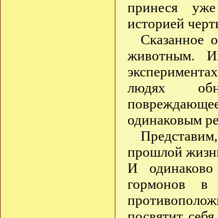
принеся уже
историей черт
Сказанное о
животным. И
эксперимента
людях обн
повреждающее
одинаковым ре
Представим,
прошлой жизни
И одинаково
гормонов в
противополож
посвятит себя