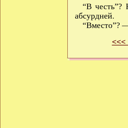
“В честь”? 
абсурдней.
“Вместо”? 
<<<