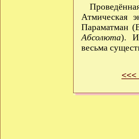
Проведённ
Атмическая э
Параматман (
Абсолюта
). 
весьма сущест
<<<