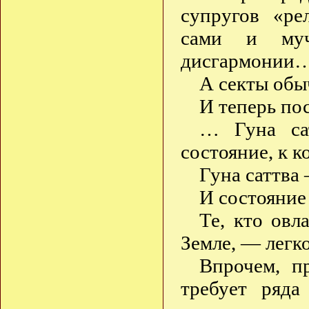
супругов «ре
сами и муч
дисгармонии
А секты обы
И теперь по
… Гуна сат
состояние, к к
Гуна саттва
И состояние
Те, кто овл
Земле, — легк
Впрочем, п
требует ряда