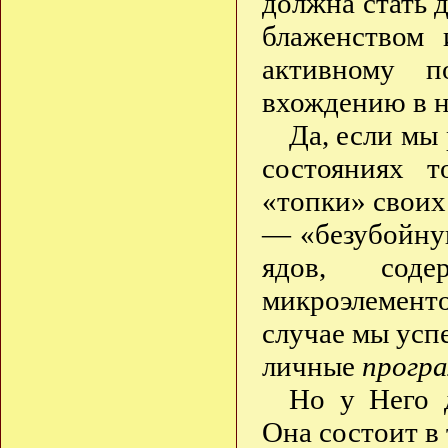
должна стать 
блаженством 
активному п
вхождению в н
Да, если мы 
состояниях 
«топки» своих
— «безубойную
ядов, соде
микроэлемент
случае мы усп
личные
прогр
Но у Него 
Она состоит в 