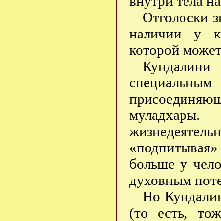
внутри тела н
Отголоски з
наличии у к
которой может
Кундалини 
специальн
присоединяющ
муладхар
жизнедеятел
«подпитывая»
больше у чело
духовным пот
Но Кундалин
(то есть, то