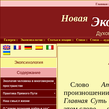
Главная :
Эко
Новая
Духо
Галереи ::
Экопсихология ::
Статьи и лекции ::
Стихи ::
Стихи — ауди
Экопсихология
Содержание
Экология человека в многомерном
Слово
А
пространстве
произноше
Практика Прямого Пути
Главная Суть
Наш смысл жизни
этом слове — 
О "древе познания добра и зла"