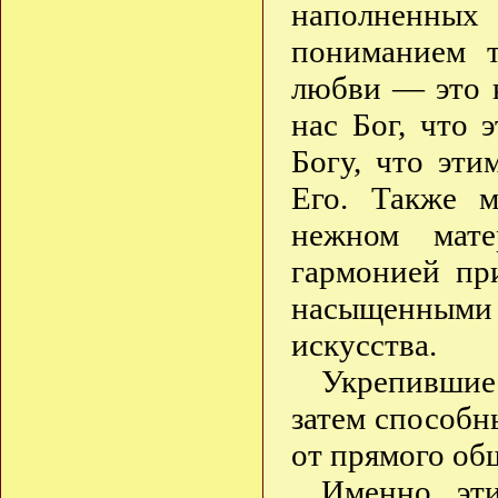
наполненны
пониманием т
любви — это к
нас Бог, что 
Богу, что эти
Его. Также 
нежном мате
гармонией пр
насыщенны
искусства.
Укрепившиес
затем способн
от прямого об
Именно эти