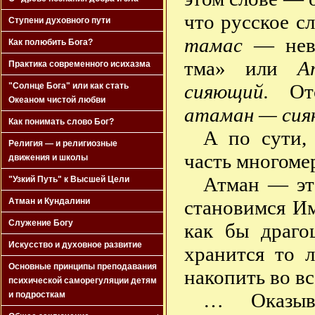
что русское с
Ступени духовного пути
тамас
— неве
Как полюбить Бога?
тма» или
А
Практика современного исихазма
сияющий.
Отс
"Солнце Бога" или как стать
Океаном чистой любви
атаман — сия
Как понимать слово Бог?
А по сути,
Религия — и религиозные
часть многоме
движения и школы
Атман — эт
"Узкий Путь" к Высшей Цели
становимся И
Атман и Кундалини
Служение Богу
как бы драго
Искусство и духовное развитие
хранится то 
Основные принципы преподавания
накопить во в
психической саморегуляции детям
… Оказыв
и подросткам