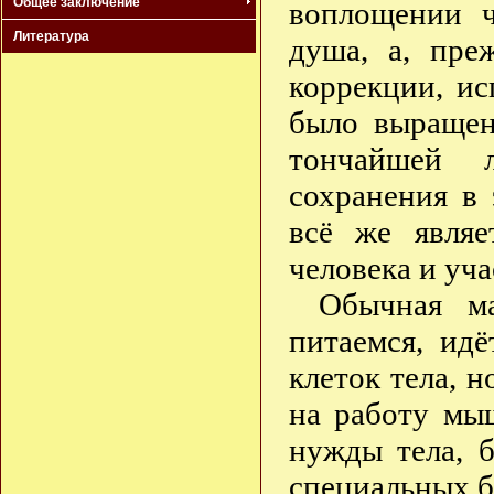
Общее заключение
воплощении ч
Литература
душа, а, преж
коррекции, ис
было выращен
тончайшей л
сохранения в
всё же являе
человека и уча
Обычная ма
питаемся, ид
клеток тела, н
на работу мы
нужды тела, б
специальных б