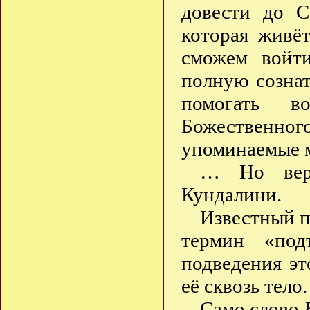
довести до С
которая живё
сможем войт
полную сознат
помогать 
Божественно
упоминаемые 
… Но верн
Кундалини.
Известный п
термин «под
подведения эт
её сквозь тело.
Само слово