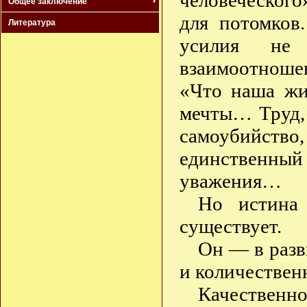
человеческого
Общее заключение
для потомков
Литература
усилия не
взаимоотноше
«Что наша ж
мечты… Труд,
самоубийс
единственный 
уважения…
Но истина
существует.
Он — в разв
и количествен
Качественно