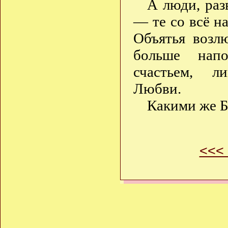
А люди, раз
— те со всё н
Объятья возл
больше напо
счастьем, л
Любви.
Какими же Б
<<<