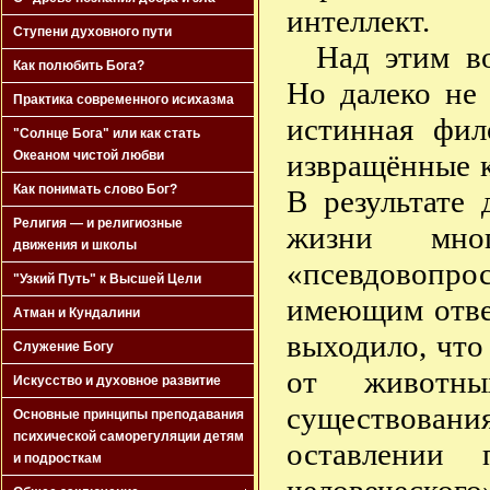
интеллект.
Ступени духовного пути
Над этим в
Как полюбить Бога?
Но далеко не 
Практика современного исихазма
истинная фил
"Солнце Бога" или как стать
извращённые к
Океаном чистой любви
Как понимать слово Бог?
В результате
Религия — и религиозные
жизни мно
движения и школы
«псевдовопр
"Узкий Путь" к Высшей Цели
имеющим отве
Атман и Кундалини
выходило, что
Служение Богу
от животн
Искусство и духовное развитие
существова
Основные принципы преподавания
психической саморегуляции детям
оставлении 
и подросткам