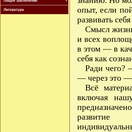
знанию. Но мо
Общее заключение
опыт, если по
Литература
развивать себя
Смысл жизни 
и всех воплощ
в этом — в ка
себя как созна
Ради чего? 
— через это —
Всё матери
включая нашу
предназначен
развитие 
индивидуальны