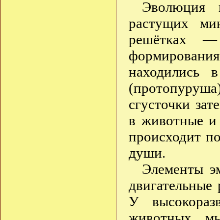
Эволюция 
растущих ми
решётках — 
формирования 
находились в
(протопуруш
сгусточки зат
в животные и 
происходит п
души.
Элементы э
двигательные 
У высокораз
животных мы