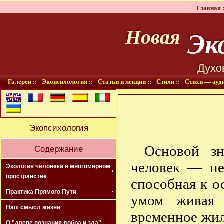
Главная :
Эко
Новая
Духо
Галереи ::
Экопсихология ::
Статьи и лекции ::
Стихи ::
Стихи — ауди
Экопсихология
Основой зн
Содержание
человек — не
Экология человека в многомерном
пространстве
способная к о
Практика Прямого Пути
умом живая 
Наш смысл жизни
временное жил
О "древе познания добра и зла"