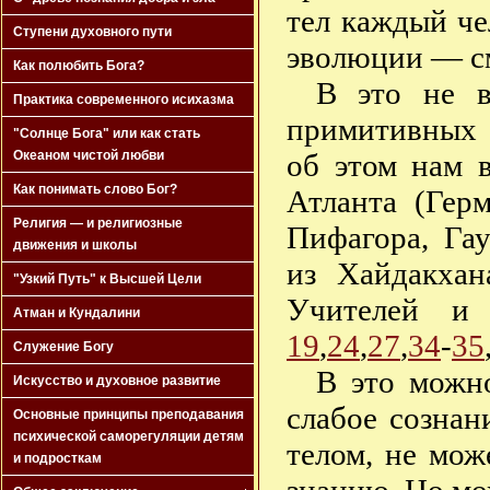
тел каждый ч
Ступени духовного пути
эволюции — см
Как полюбить Бога?
В это не в
Практика современного исихазма
примитивных 
"Солнце Бога" или как стать
об этом нам 
Океаном чистой любви
Как понимать слово Бог?
Атланта (Гер
Религия — и религиозные
Пифагора, Га
движения и школы
из Хайдакхан
"Узкий Путь" к Высшей Цели
Учителей и
Атман и Кундалини
19
,
24
,
27
,
34
-
35
Служение Богу
В это можно
Искусство и духовное развитие
слабое сознан
Основные принципы преподавания
психической саморегуляции детям
телом, не мож
и подросткам